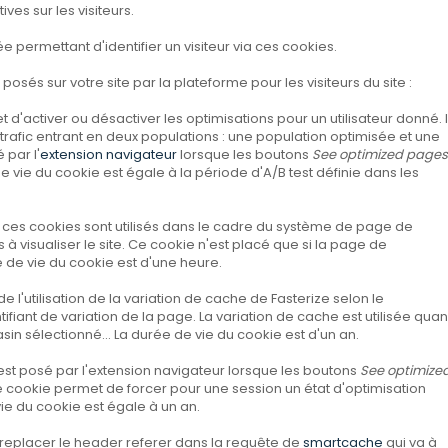
es sur les visiteurs.
 permettant d'identifier un visiteur via ces cookies.
osés sur votre site par la plateforme pour les visiteurs du site :
 d'activer ou désactiver les optimisations pour un utilisateur donné. I
le trafic entrant en deux populations : une population optimisée et une
 par l'
extension navigateur
lorsque les boutons
See optimized pages
e vie du cookie est égale à la période d'A/B test définie dans les
:
ces cookies sont utilisés dans le cadre du système de page de
à visualiser le site. Ce cookie n'est placé que si la page de
 de vie du cookie est d'une heure.
 de l'utilisation de la variation de cache de Fasterize selon le
tifiant de variation de la page. La variation de cache est utilisée qua
sin sélectionné... La durée de vie du cookie est d'un an.
est posé par l'extension navigateur lorsque les boutons
See optimize
e cookie permet de forcer pour une session un état d'optimisation
vie du cookie est égale à un an.
replacer le header referer dans la requête de
smartcache
qui va à