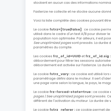
stockent en aucun cas des informations nominativ
Fasterize ne collecte et ne stocke aucune donnée
Voici la liste complète des cookies pouvant être p
Le cookie
fstrz=[true|false]
: ce cookie permet
utilisé dans le cadre d'un test A/B pour diviser 
population non optimisée. Par ailleurs, il est posé
See unoptimized pages
sont pressés. La durée d
paramètres du compte.
Les cookies
frz_of_id=UUID
et
frz_of_id.sig 
débordement pour filtrer les sessions autorisées 
débordement est activée sur Fasterize. La durée
Le cookie
fstrz_vary :
ce cookie est utilisé lors
paramétrage défini dans le moteur. Il sert d'iden
une page varie selon la langue, le pays, le maga
Le cookie
frz-forced-state=true :
ce cookie 
pages | See unoptimized pages
sont pressés. C
différent de l'activation du moteur. La durée de 
Le cookie
fstrz_referer :
ce cookie permet de 