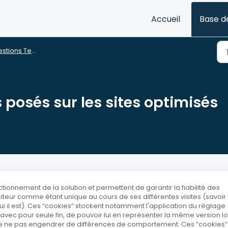
Accueil
Base d
ions Techniques
 posés sur les sites optimisés
ctionnement de la solution et permettent de garantir la fiabilité des
iteur comme étant unique au cours de ses différentes visites (savoir
ui il est). Ces “cookies” stockent notamment l'application du réglage
s avec pour seule fin, de pouvoir lui en représenter la même version lo
 de ne pas engendrer de différences de comportement. Ces “cookies”