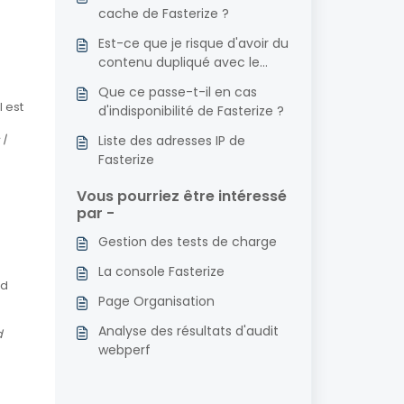
cache de Fasterize ?
Est-ce que je risque d'avoir du
contenu dupliqué avec le
nom de domaine finissant par
Que ce passe-t-il en cas
fasterized.com ?
l est
d'indisponibilité de Fasterize ?
 |
Liste des adresses IP de
Fasterize
Vous pourriez être intéressé
par -
Gestion des tests de charge
La console Fasterize
nd
Page Organisation
Analyse des résultats d'audit
d
webperf