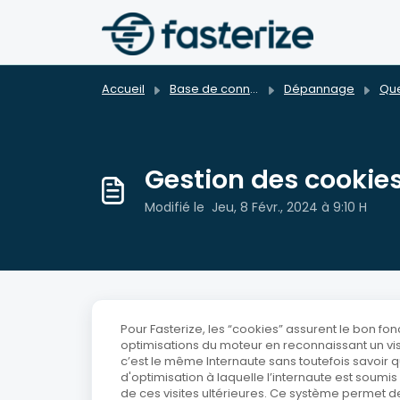
Passer au contenu principal
Accueil
Base de connaissances
Dépannage
Quest
Gestion des cookies
Modifié le Jeu, 8 Févr., 2024 à 9:10 H
Pour Fasterize, les “cookies” assurent le bon fon
optimisations du moteur en reconnaissant un vis
c’est le même Internaute sans toutefois savoir q
d'optimisation à laquelle l’internaute est soumi
de ces visites ultérieures. Ce système permet